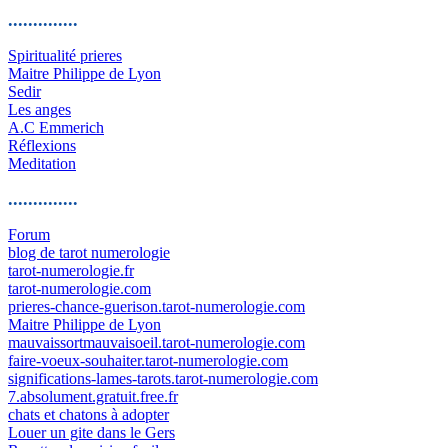
..............
Spiritualité prieres
Maitre Philippe de Lyon
Sedir
Les anges
A.C Emmerich
Réflexions
Meditation
..............
Forum
blog de tarot numerologie
tarot-numerologie.fr
tarot-numerologie.com
prieres-chance-guerison.tarot-numerologie.com
Maitre Philippe de Lyon
mauvaissortmauvaisoeil.tarot-numerologie.com
faire-voeux-souhaiter.tarot-numerologie.com
significations-lames-tarots.tarot-numerologie.com
7.absolument.gratuit.free.fr
chats et chatons à adopter
Louer un gite dans le Gers