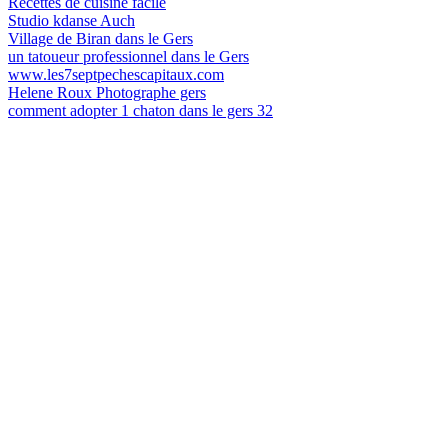
Recettes de cuisine facile
Studio kdanse Auch
Village de Biran dans le Gers
un tatoueur professionnel dans le Gers
www.les7septpechescapitaux.com
Helene Roux Photographe gers
comment adopter 1 chaton dans le gers 32