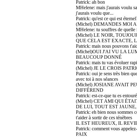
Patrick: ah bon
MHelene: mais j'aurais voulu savo
j'aurais voulu que...
Patrick: qu'est ce qui est éternel
(Michel) DEMANDES MOI 
MHelene: tu souffres de quelle
(Michel) LE NOIR, TOUJO
QUE CELA EST EXACTE, L
Patrick: mais nous pouvons t'ai
(Michel)OUI J'AI VU LA L
BEAUCOUP DONNÉ
Patrick: mais tu vas évoluer rap
(Michel) JE LE CROIS PAT
Patrick: oui je sens très bien q
avec toi à nos séances
(Michel) JOSIANE AVAIT 
DIFFÉREND
Patrick: est-ce-que tu es entouré
(Michel) CET AMI QUI É
DE LUI, TOUT EST JAUNE,
Patrick: eh bien nous sommes co
t'aider à sortir de ces ténèbres
IL EST HEUREUX, IL REV
Patrick: comment vous appelez
PAIX