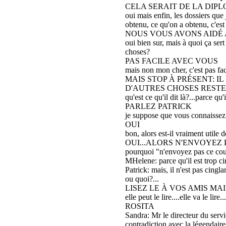
CELA SERAIT DE LA DIPL
oui mais enfin, les dossiers que j
obtenu, ce qu'on a obtenu, c'est 
NOUS VOUS AVONS AIDÉ 
oui bien sur, mais à quoi ça ser
choses?
PAS FACILE AVEC VOUS
mais non mon cher, c'est pas faci
MAIS STOP À PRÉSENT: IL
D'AUTRES CHOSES RESTEZ
qu'est ce qu'il dit là?...parce q
PARLEZ PATRICK
je suppose que vous connaissez q
OUI
bon, alors est-il vraiment utile
OUI...ALORS N'ENVOYEZ 
pourquoi "n'envoyez pas ce cour
MHelene: parce qu'il est trop cin
Patrick: mais, il n'est pas cinglan
ou quoi?...
LISEZ LE À VOS AMIS M
elle peut le lire....elle va le lire.
ROSITA
Sandra: Mr le directeur du servic
contradiction avec la légendair