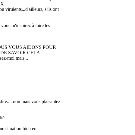
UX
 virulents...d'ailleurs, s'ils ont
 vous m'inspirez à faire les
 NOUS VOUS AIDONS POUR
 DE SAVOIR CELA
usez-moi mais...
 à dire.... non mais vous plaisantez
ité
ne situation bien en