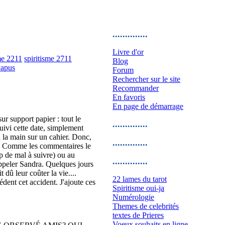
..............
Livre d'or
me 2211
spiritisme 2711
Blog
Papus
Forum
Rechercher sur le site
Recommander
En favoris
En page de démarrage
ur support papier : tout le
..............
uivi cette date, simplement
 la main sur un cahier. Donc,
..............
its. Comme les commentaires le
up de mal à suivre) ou au
..............
'appeler Sandra. Quelques jours
 dû leur coûter la vie....
22 lames du tarot
édent cet accident. J'ajoute ces
Spiritisme oui-ja
Numérologie
Themes de celebrités
textes de Prieres
Voeux souhaits en ligne