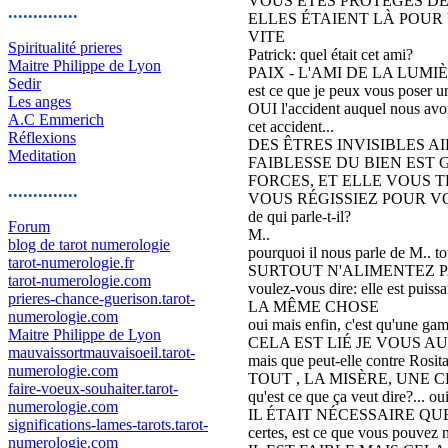
VOUS ÊTES PROTÉGÉS DE
..............
ELLES ÉTAIENT LÀ POUR 
VITE
Spiritualité prieres
Patrick: quel était cet ami?
Maitre Philippe de Lyon
PAIX - L'AMI DE LA LUMI
Sedir
est ce que je peux vous poser u
Les anges
OUI l'accident auquel nous avons
A.C Emmerich
cet accident...
Réflexions
DES ÊTRES INVISIBLES A
Meditation
FAIBLESSE DU BIEN EST
FORCES, ET ELLE VOUS T
..............
VOUS RÉGISSIEZ POUR V
de qui parle-t-il?
Forum
M..
blog de tarot numerologie
pourquoi il nous parle de M.. to
tarot-numerologie.fr
SURTOUT N'ALIMENTEZ PA
tarot-numerologie.com
voulez-vous dire: elle est puissa
prieres-chance-guerison.tarot-
LA MÊME CHOSE
numerologie.com
oui mais enfin, c'est qu'une gam
Maitre Philippe de Lyon
CELA EST LIÉ JE VOUS A
mauvaissortmauvaisoeil.tarot-
mais que peut-elle contre Rosit
numerologie.com
TOUT , LA MISÈRE, UNE
faire-voeux-souhaiter.tarot-
qu'est ce que ça veut dire?... oui
numerologie.com
IL ÉTAIT NÉCESSAIRE QU
significations-lames-tarots.tarot-
certes, est ce que vous pouvez n
numerologie.com