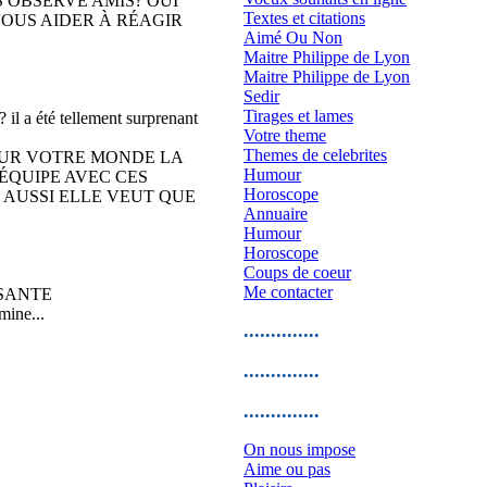
 OBSERVÉ AMIS? OUI
Textes et citations
VOUS AIDER À RÉAGIR
Aimé Ou Non
Maitre Philippe de Lyon
Maitre Philippe de Lyon
Sedir
Tirages et lames
 il a été tellement surprenant
Votre theme
Themes de celebrites
 SUR VOTRE MONDE LA
Humour
ÉQUIPE AVEC CES
Horoscope
T AUSSI ELLE VEUT QUE
Annuaire
Humour
Horoscope
Coups de coeur
Me contacter
SSANTE
mine...
..............
..............
..............
On nous impose
Aime ou pas