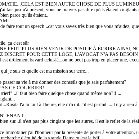
OMATIE...CELA EST BIEN AUTRE CHOSE DE PLUS LUMINE
'ai fais jusqu'à présent; vous ne pouvez pas dire qu'ils étaient cinglants ou
bien parce qu'ils étaient...
AMI
t de faire tout un speech...car vous savez très bien que vous m'aidez, que
le, ça c'est sûr
 NE PEUT PLUS RIEN VENIR DE POSITIF À ÉCRIRE AINSI,
 DISCRET POUR CETTE LOGE, L'AVOCAT N'A PAS BESOIN
u'il est drôlement bavard celui-là...on ne peut pas trop en placer une, exc
ui je suis et quelle est ma mission sur terre...
 de passer sa vie à me donner des conseils que je sais parfaitement?
PAS CE COURRIER!
rier!"...il faut bien faire quelque chose quand même non?!!....
glant...
t...Rosita l'a lu tout à l'heure, elle m'a dit: "il est parfait"...il n'y a rien
AINTENANT
..bien sur...il n'est pas plus cinglant que les autres, il est le reflet de la réal
e Immobilier j'ai l'honneur par la présente de porter à votre attention, u
e recherche d'équité de la grande Dame qu'est la bdf