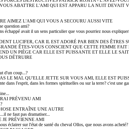
S FORCES DESTRUCTIVES PATRICK ROSITA - L'AVEZ-VOUS
VOUS ABATTRE L'AMI QUI EST APPARU LA NUIT DEVAIT 
ÈRE AIMEZ L'AMI QUI VOUS A SECOURU AUSSI VITE
ne question ami?
 échappé avait il un sens particulier que vous pourriez nous expliquer?
IDENT LUCIFER, CAR IL EST ADORÉ PAR BIEN DES ÊTRES
 GRANDE ÊTES-VOUS CONSCIENT QUE CETTE FEMME FAIT 
END UN PIÈGE CAR ELLE EST PUISSANTE ET ELLE LE SAI
OUS DÉTRUIRE
ut d'un coup...?
S LE MAL QU'ELLE JETTE SUR VOUS AMI, ELLE EST PUI
nte dans l'esprit, dans les formes spirituelles ou sur la terre? c'est une ga
ine...
URAI PRÉVENU AMI
a?
 CHOSE ENTRAÎNE UNE AUTRE
...il ne faut pas dramatiser...
E JE PRÉVIENNE AMI
ous éclairer sur l'état de santé du cheval Ollos, que nous avons acheté?