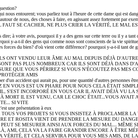
question?
i nous entourent; vous parliez tout à l'heure de cette dame qui est dange
 autour de nous, des choses à faire, en agissant assez fortement par exe
L FAUT SE CACHER, NE PLUS CRIER LA VÉRITÉ, LE MAL ES
dire; à votre avis, pourquoi il y a des gens sur cette terre ou il y a tant
quoi y-a-t-il des gens qui comme nous sont conscients de la vie spirituell
es forces du bien? d'où vient cette différence? pourquoi y-a-t-il tant de
 ILS ONT VENDU LEUR ÂME AU MAL DEPUIS DÉJÀ D'AUTR
ONT PAS PLUS NOMBREUX CAR ILS SONT DÉJÀ DANS D'
SURE QUE VOUS PÉRIREZ SI VOUS N'ÉCOUTEZ PAS MES C
PROTÉGER AMIS
d'un accident qui aurait pu, pour une quantité d'autres personnes êtr
 EN VOUS EST UN PHARE POUR NOUS CELA ÉTAIT SIMPLE
 S'EST INCORPORÉ EN VOUS CAR IL AVAIT DÉJÀ VU LA S
À MORT IL EST VENU, CAR LE CHOC ÉTAIT...VOUS AVAIT A
E... SI VITE
c'est une présentation à eux
TOUS VOS PROJETS SI VOUS INSISTEZ À PROCLAMER LA V
BRE ET ROSITA VIENT DE PRENDRE LA MESURE DU DANGER
PEUT SE MESURER AINSI AUX FORCES DU MAL... MÊME SI E
À, AMI, CELA VA LA FAIRE GRANDIR ENCORE À ÊTRE MÉ
A VÉRITÉ, ET CELA SERVIRA POUR VOUS MES AMIS, DE L