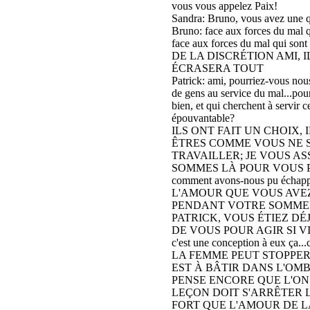
vous vous appelez Paix!
Sandra: Bruno, vous avez une 
Bruno: face aux forces du mal qu
face aux forces du mal qui sont
DE LA DISCRÉTION AMI, I
ÉCRASERA TOUT
Patrick: ami, pourriez-vous nous 
de gens au service du mal...pour
bien, et qui cherchent à servir c
épouvantable?
ILS ONT FAIT UN CHOIX,
ÊTRES COMME VOUS NE S
TRAVAILLER; JE VOUS AS
SOMMES LÀ POUR VOUS 
comment avons-nous pu échapper 
L'AMOUR QUE VOUS AVEZ
PENDANT VOTRE SOMMEIL,
PATRICK, VOUS ÉTIEZ DÉJ
DE VOUS POUR AGIR SI VIT
c'est une conception à eux ça...
LA FEMME PEUT STOPPER 
EST À BÂTIR DANS L'OM
PENSE ENCORE QUE L'ON 
LEÇON DOIT S'ARRÊTER L
FORT QUE L'AMOUR DE L