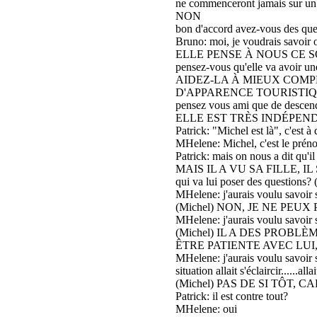
ne commenceront jamais sur un c
NON
bon d'accord avez-vous des que
Bruno: moi, je voudrais savoir 
ELLE PENSE À NOUS CE S
pensez-vous qu'elle va avoir une
AIDEZ-LA À MIEUX COMP
D'APPARENCE TOURISTIQ
pensez vous ami que de descendr
ELLE EST TRÈS INDÉPEN
Patrick: "Michel est là", c'est à 
MHelene: Michel, c'est le pré
Patrick: mais on nous a dit qu'il 
MAIS IL A VU SA FILLE, 
qui va lui poser des questions? 
MHelene: j'aurais voulu savoir s'
(Michel) NON, JE NE PEU
MHelene: j'aurais voulu savoir si 
(Michel) IL A DES PROBL
ÊTRE PATIENTE AVEC LUI,
MHelene: j'aurais voulu savoir si
situation allait s'éclaircir......a
(Michel) PAS DE SI TÔT, 
Patrick: il est contre tout?
MHelene: oui