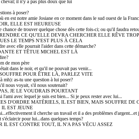
heval; il n'y a pas plus doux que lui
stions à poser?
où en est notre amie Josiane en ce moment dans le sud ouest de la Fran
OIR, ELLE EST HEUREUSE
 chance de trouver quelque chose dès cette fois-ci; ou qu'il faudra reto
RENDRE CE QU'ELLE DEVRA CHERCHER ELLE RÊVE TROP 
UES LE TEMPS N'EST PLUS À CELA
e avec elle pourrait l'aider dans cette démarche?
DANTE ET TÊTUE MICHEL EST LÀ
dire?
nom de mon père
était dans le noir, et qu'il ne pouvait pas venir...
IL SOUFFRE POUR ÊTRE LÀ, PARLEZ VITE
(à mh): as-tu une question à lui poser?
il nous voyait, s'il nous soutenait?
X PAS, JE LE VOUDRAIS POURTANT
l'ami avec lequel je suis est bien... Si je peux rester avec lui...
ÈMES D'ORDRE MATÉRIELS, IL EST BIEN, MAIS SOUFFRE DE 
 IL EST JEUNE
...effectivement il cherche un travail et il a des problèmes d'argent...et j
llait s'éclaircir pour lui...dans quelques temps?
CAR IL EST CONTRE TOUT, IL N'A PAS VÉCU ASSEZ