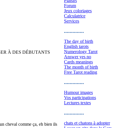
Plaisirs
Forum
Jeux coloriages
Calculatrice
Services
..............
The day of birth
English tarots
Numerology Tarot
SSER À DES DÉBUTANTS
Answer yes no
Cards meanings
The month of birth
Free Tarot reading
..............
Humour images
Vos participations
Lectures textes
..............
chats et chatons à adopter
r un cheval comme ça, eh bien ils