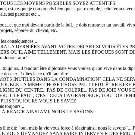
 TOUS LES MOYENS POSSIBLES SOYEZ ATTENTIFS!
ami, est-ce-que je comprends bien que si par exemple, cette femme veut 
le, ses parents; etc...
out...et que moi devant partir de la bdf, je dois retrouver un travail, viv
rojets, séparée du cheval, etc...
n les conséquences...
ERA LA DERNIÈRE AVANT VOTRE DÉPART SI VOUS ÊTES P
ERS QU'IL AIME TELLEMENT, MAIS LES ÉPOQUES SONT D
n dossier ami?
t...toujours..il faudrait être diplomate vous voulez qu'on vive dans la dipl
e dossier...! dites le ce qu'il faut dire!
MOTS INUTILES DANS LA CONDAMNATION? CELA NE SER
 DOUBLE LA MÊME CHOSE CHOSE PEUT PEUT ÊTRE ÊTRE
 LIGNE DU CENTRE...PAS DE COLÈRE....PAS DE JOIE VOUS
R; IL LE FAUT; C'EST CELA LA GRANDEUR; TOUT OBTEN
PUIS TOUJOURS VOUS LE SAVEZ
s toujours...
 À RÉAGIR AINSI AMI, NOUS LE SAVONS
 après il te dit: "oui, mais la vie vous force à réagir ainsi, nous le s
UE VOUS DEMANDEZ SANS FAIRE INTERVENIR DES ÉMOT