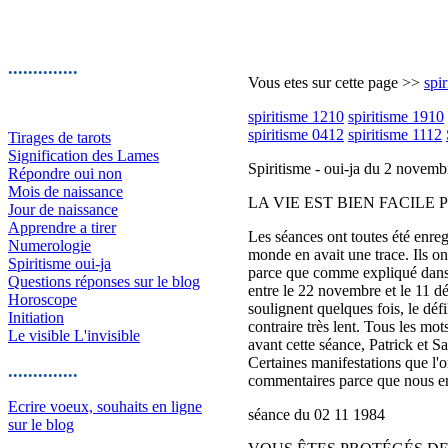
..............
Vous etes sur cette page >>
spir
spiritisme 1210
spiritisme 1910
spiritisme 0412
spiritisme 1112
Tirages de tarots
Signification des Lames
Spiritisme - oui-ja du 2 novemb
Répondre oui non
Mois de naissance
LA VIE EST BIEN FACILE 
Jour de naissance
Apprendre a tirer
Les séances ont toutes été enreg
Numerologie
monde en avait une trace. Ils on
Spiritisme oui-ja
parce que comme expliqué dans u
Questions réponses sur le blog
entre le 22 novembre et le 11 dé
Horoscope
soulignent quelques fois, le déf
Initiation
contraire très lent. Tous les mo
Le visible L'invisible
avant cette séance, Patrick et Sa
Certaines manifestations que l'o
..............
commentaires parce que nous en
Ecrire voeux, souhaits en ligne
séance du 02 11 1984
sur le blog