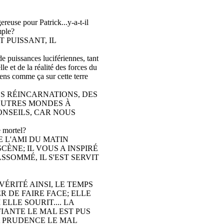
reuse pour Patrick...y-a-t-il
mple?
T PUISSANT, IL
 de puissances lucifériennes, tant
e et de la réalité des forces du
 gens comme ça sur cette terre
ES RÉINCARNATIONS, DES
AUTRES MONDES À
ONSEILS, CAR NOUS
e mortel?
 L'AMI DU MATIN
CÈNE; IL VOUS A INSPIRÉ
SSOMMÉ, IL S'EST SERVIT
ÉRITÉ AINSI, LE TEMPS
 DE FAIRE FACE; ELLE
LLE SOURIT.... LA
FIANTE LE MAL EST PUS
A PRUDENCE LE MAL