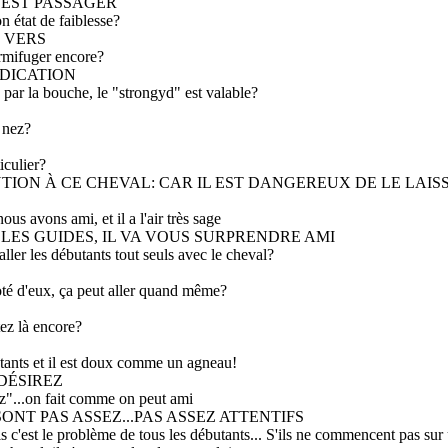
A EST PASSAGER
on état de faiblesse?
E VERS
ermifuger encore?
DICATION
 par la bouche, le "strongyd" est valable?
e nez?
iculier?
NTION À CE CHEVAL: CAR IL EST DANGEREUX DE LE LAI
ous avons ami, et il a l'air très sage
LES GUIDES, IL VA VOUS SURPRENDRE AMI
aller les débutants tout seuls avec le cheval?
coté d'eux, ça peut aller quand même?
ez là encore?
utants et il est doux comme un agneau!
DÉSIREZ
z"...on fait comme on peut ami
 SONT PAS ASSEZ...PAS ASSEZ ATTENTIFS
Mais c'est le problème de tous les débutants... S'ils ne commencent pas su