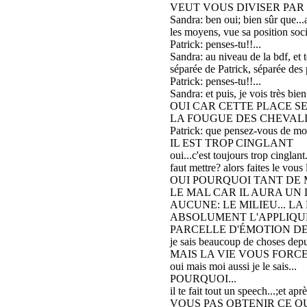
VEUT VOUS DIVISER PAR
Sandra: ben oui; bien sûr que...
les moyens, vue sa position socia
Patrick: penses-tu!!...
Sandra: au niveau de la bdf, et t
séparée de Patrick, séparée des p
Patrick: penses-tu!!...
Sandra: et puis, je vois très bie
OUI CAR CETTE PLACE S
LA FOUGUE DES CHEVALI
Patrick: que pensez-vous de mo
IL EST TROP CINGLANT
oui...c'est toujours trop cinglan
faut mettre? alors faites le vous l
OUI POURQUOI TANT DE 
LE MAL CAR IL AURA UN
AUCUNE: LE MILIEU... LA
ABSOLUMENT L'APPLIQUE
PARCELLE D'ÉMOTION DE
je sais beaucoup de choses depui
MAIS LA VIE VOUS FORCE
oui mais moi aussi je le sais...
POURQUOI...
il te fait tout un speech...;et
VOUS PAS OBTENIR CE Q