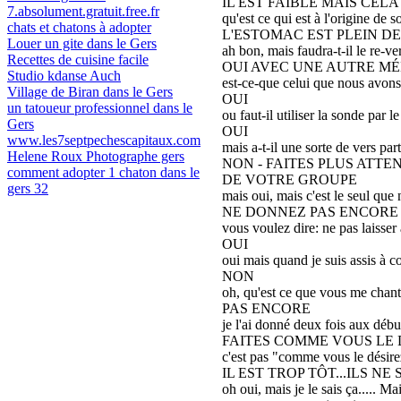
IL EST FAIBLE MAIS CEL
7.absolument.gratuit.free.fr
qu'est ce qui est à l'origine de s
chats et chatons à adopter
L'ESTOMAC EST PLEIN D
Louer un gite dans le Gers
ah bon, mais faudra-t-il le re-v
Recettes de cuisine facile
OUI AVEC UNE AUTRE MÉ
Studio kdanse Auch
est-ce-que celui que nous avons
Village de Biran dans le Gers
OUI
un tatoueur professionnel dans le
ou faut-il utiliser la sonde par l
Gers
OUI
www.les7septpechescapitaux.com
mais a-t-il une sorte de vers part
Helene Roux Photographe gers
NON - FAITES PLUS ATTE
comment adopter 1 chaton dans le
DE VOTRE GROUPE
gers 32
mais oui, mais c'est le seul que n
NE DONNEZ PAS ENCORE 
vous voulez dire: ne pas laisser 
OUI
oui mais quand je suis assis à 
NON
oh, qu'est ce que vous me chant
PAS ENCORE
je l'ai donné deux fois aux déb
FAITES COMME VOUS LE 
c'est pas "comme vous le désire
IL EST TROP TÔT...ILS NE
oh oui, mais je le sais ça..... 