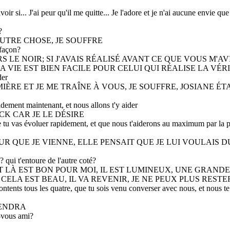
ir si... J'ai peur qu'il me quitte... Je l'adore et je n'ai aucune envie que
?
AUTRE CHOSE, JE SOUFFRE
 façon?
URS LE NOIR; SI J'AVAIS RÉALISÉ AVANT CE QUE VOUS M'
A VIE EST BIEN FACILE POUR CELUI QUI RÉALISE LA VÉR
der
UMIÈRE ET JE ME TRAÎNE À VOUS, JE SOUFFRE, JOSIANE ÉTA
idement maintenant, et nous allons t'y aider
RICK CAR JE LE DÉSIRE
ue tu vas évoluer rapidement, et que nous t'aiderons au maximum par la p
PEUR QUE JE VIENNE, ELLE PENSAIT QUE JE LUI VOULAIS D
? qui t'entoure de l'autre coté?
TAIT LÀ EST BON POUR MOI, IL EST LUMINEUX, UNE GRAN
 CELA EST BEAU, IL VA REVENIR, JE NE PEUX PLUS RESTE
ntents tous les quatre, que tu sois venu converser avec nous, et nous t
IENDRA
-vous ami?