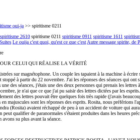
itisme oui-ja
>> spiritisme 0211
spiritisme 2610
spiritisme 0211
spiritisme 0911
spiritisme 1611
spiritis
Suites
Le ouija c'est quoi, qu'est ce que c'est
Autre message spirite, de 
re
POUR CELUI QUI RÉALISE LA VÉRITÉ
istrées sur magnétophone. Un couple les tapaient à la machine à écrire s
t stoppé à partir du 22 novembre. J'ai les réponses des séances qui ont s
ne des séances, j'étais une des deux personnes qui prenais les lettres à
cembre, je n'ai que ce que j'ai pu saisir des lettres dictées par les espr
ilement des lettres pouvait être quelques fois très rapide (j'avais beauco
ts en majuscules sont les réponses des esprits. Rosita, nous préférions l
ndra (Rosita) avaient réchappé de peu à un accident de voiture qui aurait
n peut qualifier de paranormales s'étaient produites dans les heures préc
 avons su plus avant la séance.