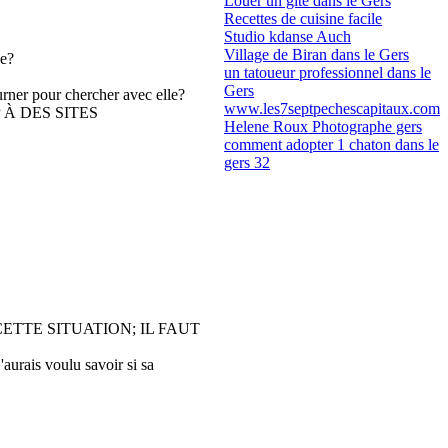
Louer un gite dans le Gers
Recettes de cuisine facile
Studio kdanse Auch
Village de Biran dans le Gers
ce?
un tatoueur professionnel dans le
Gers
urner pour chercher avec elle?
www.les7septpechescapitaux.com
À DES SITES
Helene Roux Photographe gers
comment adopter 1 chaton dans le
gers 32
CETTE SITUATION; IL FAUT
'aurais voulu savoir si sa