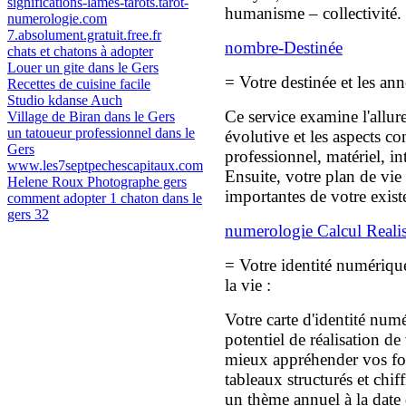
significations-lames-tarots.tarot-
humanisme – collectivité.
numerologie.com
7.absolument.gratuit.free.fr
nombre-Destinée
chats et chatons à adopter
Louer un gite dans le Gers
= Votre destinée et les ann
Recettes de cuisine facile
Studio kdanse Auch
Ce service examine l'allur
Village de Biran dans le Gers
un tatoueur professionnel dans le
évolutive et les aspects co
Gers
professionnel, matériel, int
www.les7septpechescapitaux.com
Ensuite, votre plan de vie 
Helene Roux Photographe gers
importantes de votre exist
comment adopter 1 chaton dans le
gers 32
numerologie Calcul Realis
= Votre identité numérique
la vie :
Votre carte d'identité num
potentiel de réalisation d
mieux appréhender vos forc
tableaux structurés et chiff
un thème annuel à la date 