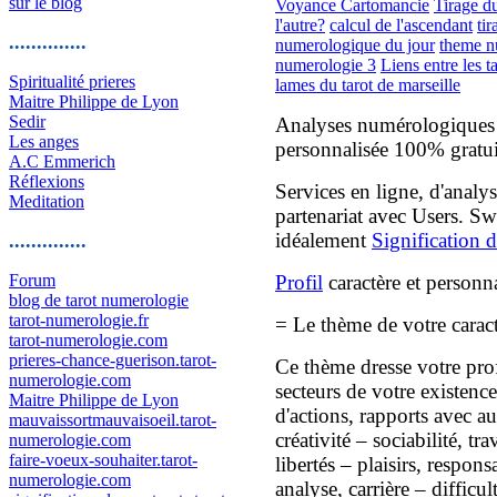
sur le blog
Voyance Cartomancie
Tirage d
l'autre?
calcul de l'ascendant
tir
..............
numerologique du jour
theme n
numerologie 3
Liens entre les t
Spiritualité prieres
lames du tarot de marseille
Maitre Philippe de Lyon
Sedir
Analyses numérologiques g
Les anges
personnalisée 100% gratui
A.C Emmerich
Réflexions
Services en ligne, d'analy
Meditation
partenariat avec Users. S
idéalement
Signification d
..............
Forum
Profil
caractère et personna
blog de tarot numerologie
tarot-numerologie.fr
= Le thème de votre caract
tarot-numerologie.com
prieres-chance-guerison.tarot-
Ce thème dresse votre pro
numerologie.com
secteurs de votre existence
Maitre Philippe de Lyon
d'actions, rapports avec a
mauvaissortmauvaisoeil.tarot-
créativité – sociabilité, t
numerologie.com
faire-voeux-souhaiter.tarot-
libertés – plaisirs, respon
numerologie.com
analyse, carrière – difficult