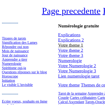
Page precedente
..............
Numérologie gratuite
Explications
Tirages de tarots
Explications 2
Signification des Lames
Votre theme 1
Répondre oui non
Votre theme 2
Mois de naissance
Votre theme 3
Jour de naissance
Apprendre a tirer
Numerologie
Numerologie
Votre Numerologie 2
Spiritisme oui-ja
Votre Numerologie 3
Questions réponses sur le blog
Lien numerologie tarot
Horoscope
Initiation
Votre theme
Themes de cel
Le visible L'invisible
..............
Tarot de la semaine
Apprendre à 
Couple
Cartes celibataires
Cart
Ecrire voeux, souhaits en ligne
Calcul Ascendant
Tarots-Oracl